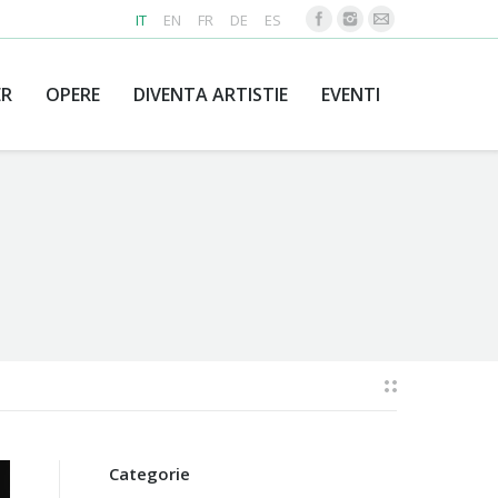
IT
EN
FR
DE
ES
ER
OPERE
DIVENTA ARTISTIE
EVENTI
Categorie