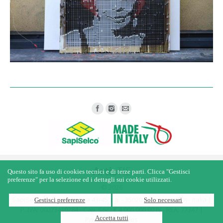
Find us on:
Questo sito fa uso di cookies tecnici e di terze parti. Clicca "Gestisci
preferenze" per la selezione ed i dettagli sui cookie utilizzati.
© 2026
SapiSelco s.r.l. - Via Irpinia 43/45 z.a. - 35020 - Saonara (PD) - Italia |
Gestisci preferenze
Solo necessari
P. IVA: 00073410284 - Cap. Soc.: € 4.000.000,00 IV - REA: 77347 |
Accetta tutti
Privacy
|
Cookies