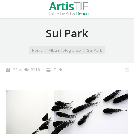
Sui Park
You are here:
Home
Album fotografico
Sui Park
29 aprile 2018
Park