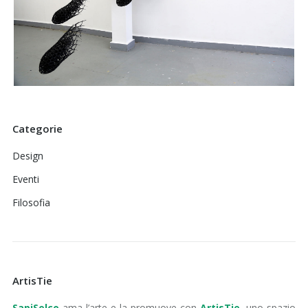
Categorie
Design
Eventi
Filosofia
ArtisTie
SapiSelco
ama l’arte e la promuove con
ArtisTie
, uno spazio