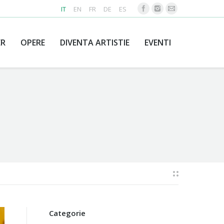
IT
EN
FR
DE
ES
ER
OPERE
DIVENTA ARTISTIE
EVENTI
Categorie