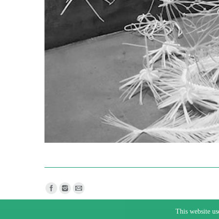
Find us on:
This website us