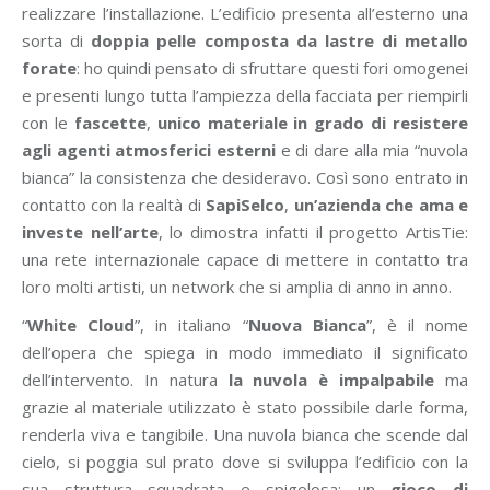
realizzare l’installazione. L’edificio presenta all’esterno una
sorta di
doppia pelle composta da lastre di metallo
forate
: ho quindi pensato di sfruttare questi fori omogenei
e presenti lungo tutta l’ampiezza della facciata per riempirli
con le
fascette
,
unico materiale in grado di resistere
agli agenti atmosferici esterni
e di dare alla mia “nuvola
bianca” la consistenza che desideravo. Così sono entrato in
contatto con la realtà di
SapiSelco
,
un’azienda che ama e
investe nell’arte
, lo dimostra infatti il progetto ArtisTie:
una rete internazionale capace di mettere in contatto tra
loro molti artisti, un network che si amplia di anno in anno.
“
White Cloud
”, in italiano “
Nuova Bianca
”, è il nome
dell’opera che spiega in modo immediato il significato
dell’intervento. In natura
la nuvola è impalpabile
ma
grazie al materiale utilizzato è stato possibile darle forma,
renderla viva e tangibile. Una nuvola bianca che scende dal
cielo, si poggia sul prato dove si sviluppa l’edificio con la
sua struttura squadrata e spigolosa: un
gioco di