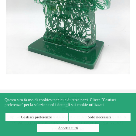
Questo sito fa uso di cookies tecnici e di terze parti. Clicca "Gestisci
preferenze" per la selezione ed i dettagli sui cookie utilizzati.
© 2026
SapiSelco s.r.l. - Via Irpinia 43/45 z.a. - 35020 - Saonara (PD) - Italia |
Gestisci preferenze
Solo necessari
P. IVA: 00073410284 - Cap. Soc.: € 4.000.000,00 IV - REA: 77347 |
Accetta tutti
Privacy
|
Cookies