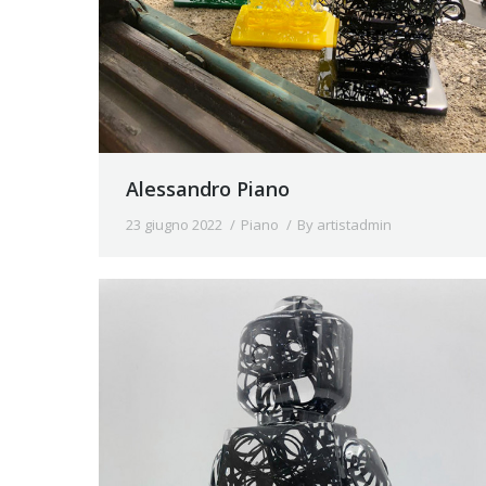
Alessandro Piano
23 giugno 2022
Piano
By
artistadmin