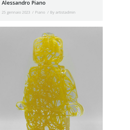
Alessandro Piano
25 gennaio 2023
Piano
By
artistadmin