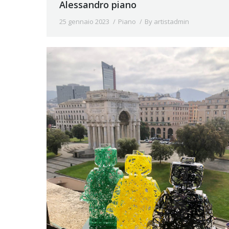
Alessandro piano
25 gennaio 2023
Piano
By
artistadmin