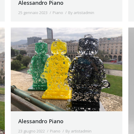
Alessandro Piano
25 gennaio 2023
Piano
By
artistadmin
Alessandro Piano
23 giugno 2022
Piano
By
artistadmin