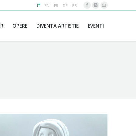
IT
EN
FR
DE
ES
ER
OPERE
DIVENTA ARTISTIE
EVENTI