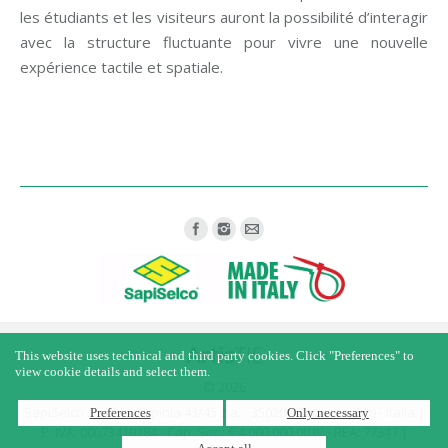
les étudiants et les visiteurs auront la possibilité d’interagir
avec la structure fluctuante pour vivre une nouvelle
expérience tactile et spatiale.
Find us on:
This website uses technical and third party cookies. Click "Preferences" to
view cookie details and select them.
© 2026
SapiSelco s.r.l. - Via Irpinia 43/45 z.a. - 35020 - Saonara (PD) - Italia |
Preferences
Only necessary
P. IVA: 00073410284 - Cap. Soc.: € 4.000.000,00 IV - REA: 77347 |