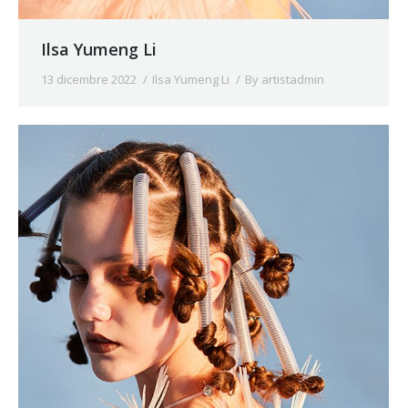
Ilsa Yumeng Li
13 dicembre 2022
Ilsa Yumeng Li
By
artistadmin