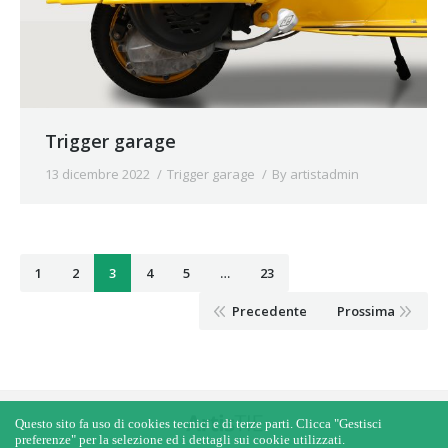
Trigger garage
13 dicembre 2022
Trigger garage
By
artistadmin
1
2
3
4
5
…
23
Precedente
Prossima
Questo sito fa uso di cookies tecnici e di terze parti. Clicca "Gestisci
preferenze" per la selezione ed i dettagli sui cookie utilizzati.