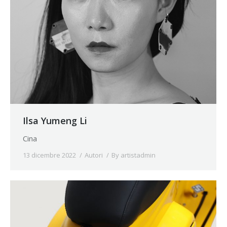
Ilsa Yumeng Li
Cina
13 dicembre 2022
Autori
By
artistadmin