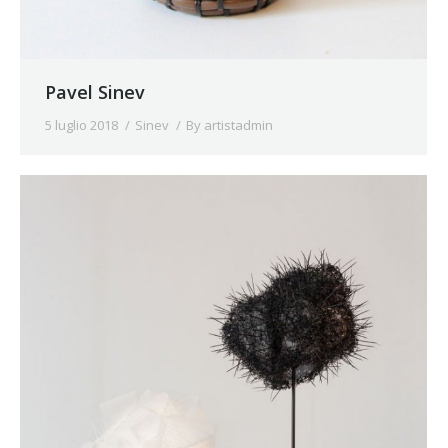
Pavel Sinev
5 luglio 2018
Sinev
By
artistadmin