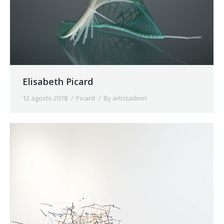
Elisabeth Picard
12 agosto 2018
Picard
By
artistadmin