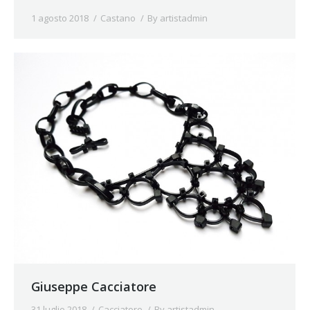
1 agosto 2018
Castano
By
artistadmin
Giuseppe Cacciatore
31 luglio 2018
Cacciatore
By
artistadmin