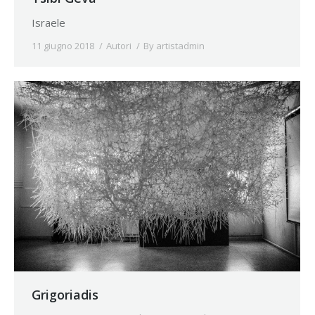
Israele
11 giugno 2018
Autori
By
artistadmin
Grigoriadis